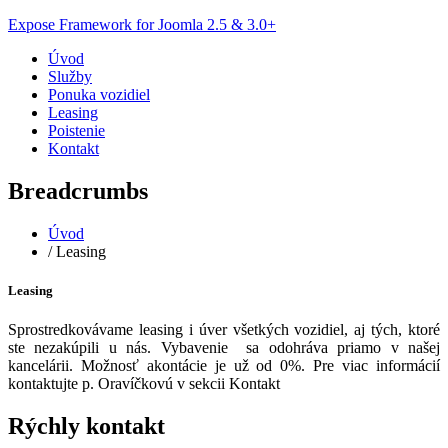
Expose Framework for Joomla 2.5 & 3.0+
Úvod
Služby
Ponuka vozidiel
Leasing
Poistenie
Kontakt
Breadcrumbs
Úvod
/
Leasing
Leasing
Sprostredkovávame leasing i úver všetkých vozidiel, aj tých, ktoré
ste nezakúpili u nás. Vybavenie sa odohráva priamo v našej
kancelárii. Možnosť akontácie je už od 0%. Pre viac informácií
kontaktujte p. Oravíčkovú v sekcii Kontakt
Rýchly
kontakt